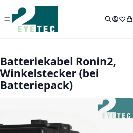
Zum Inhalt springen
Navigation umschalten
Mein Kon
Wunsc
Wa
Suche
Batteriekabel Ronin2,
Winkelstecker (bei
Batteriepack)