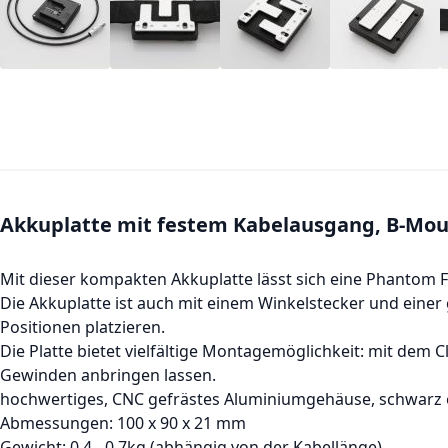
Akkuplatte mit festem Kabelausgang, B-Mou
Mit dieser kompakten Akkuplatte lässt sich eine Phantom 
Die Akkuplatte ist auch mit einem Winkelstecker und eine
Positionen platzieren.
Die Platte bietet vielfältige Montagemöglichkeit: mit dem C
Gewinden anbringen lassen.
hochwertiges, CNC gefrästes Aluminiumgehäuse, schwarz e
Abmessungen: 100 x 90 x 21 mm
Gewicht: 0,4 - 0,7kg (abhängig von der Kabellänge)