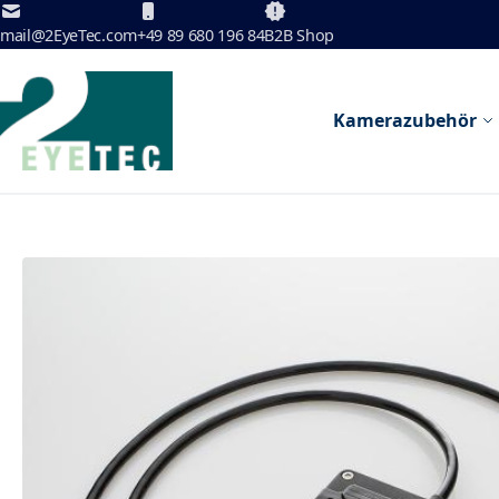
Zum Inhalt springen
mail@2EyeTec.com
+49 89 680 196 84
B2B Shop
Kamerazubehör