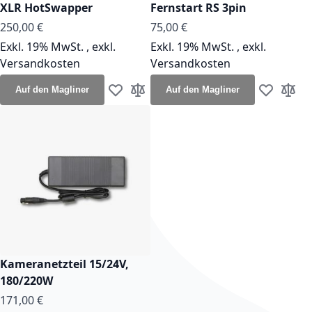
XLR HotSwapper
Fernstart RS 3pin
250,00 €
75,00 €
Exkl. 19% MwSt.
,
exkl.
Exkl. 19% MwSt.
,
exkl.
Versandkosten
Versandkosten
Auf den Magliner
Auf den Magliner
Zur Wunschliste hinzufügen
Zur Vergleichsliste hinzufügen
Zur Wunsch
Zur Ve
Kameranetzteil 15/24V,
180/220W
171,00 €