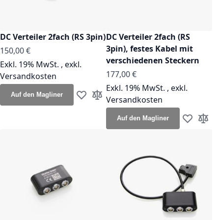
DC Verteiler 2fach (RS 3pin)
DC Verteiler 2fach (RS
3pin), festes Kabel mit
150,00 €
verschiedenen Steckern
Exkl. 19% MwSt.
,
exkl.
177,00 €
Versandkosten
Exkl. 19% MwSt.
,
exkl.
Auf den Magliner
Versandkosten
Zur Wunschliste hinzufügen
Zur Vergleichsliste hinzufügen
Auf den Magliner
Zur Wunsch
Zur Ve