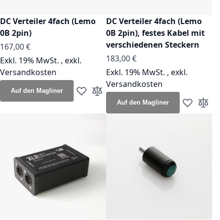
DC Verteiler 4fach (Lemo
DC Verteiler 4fach (Lemo
0B 2pin)
0B 2pin), festes Kabel mit
verschiedenen Steckern
167,00 €
183,00 €
Exkl. 19% MwSt.
,
exkl.
Versandkosten
Exkl. 19% MwSt.
,
exkl.
Versandkosten
Auf den Magliner
Zur Wunschliste hinzufügen
Zur Vergleichsliste hinzufügen
Auf den Magliner
Zur Wunsch
Zur Ve