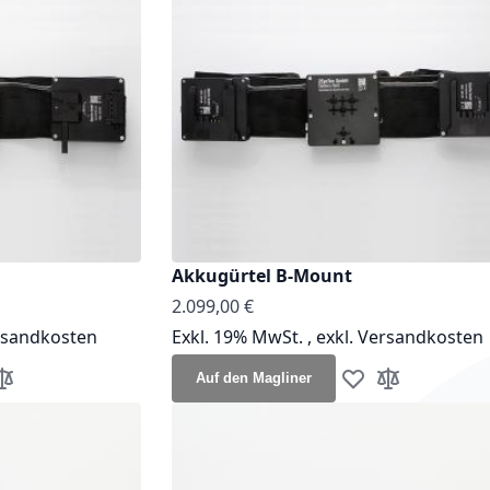
Akkugürtel B-Mount
2.099,00 €
rsandkosten
Exkl. 19% MwSt.
,
exkl.
Versandkosten
Auf den Magliner
unschliste hinzufügen
ur Vergleichsliste hinzufügen
Zur Wunschliste h
Zur Vergleichs