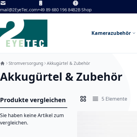
Zum Inhalt springen
mail@2EyeTec.com
+49 89 680 196 84
B2B Shop
Kamerazubehör
Stromversorgung
Akkugürtel & Zubehör
Akkugürtel & Zubehör
5
Elemente
Produkte vergleichen
Anzeigen als
Liste
Liste
Sie haben keine Artikel zum
vergleichen.