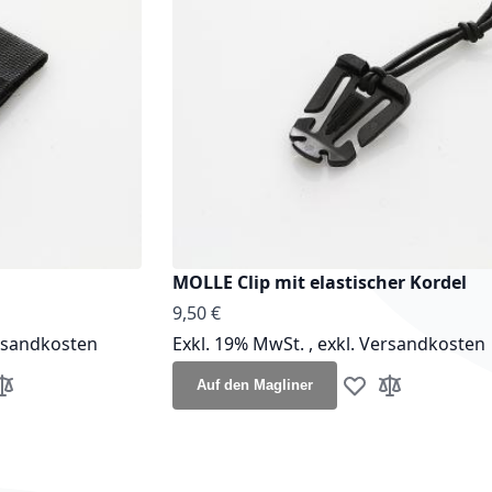
MOLLE Clip mit elastischer Kordel
9,50 €
rsandkosten
Exkl. 19% MwSt.
,
exkl.
Versandkosten
Auf den Magliner
unschliste hinzufügen
ur Vergleichsliste hinzufügen
Zur Wunschliste h
Zur Vergleichs