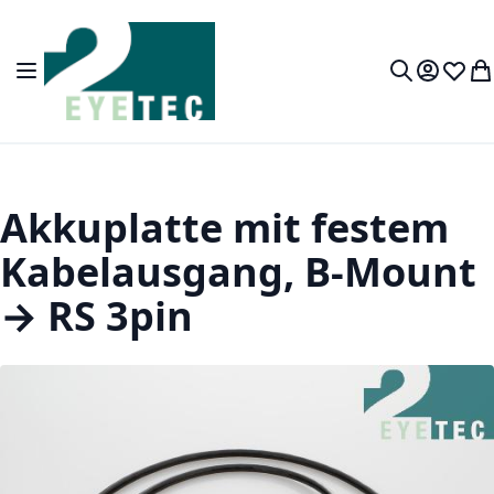
Zum Inhalt springen
Navigation umschalten
Mein Kon
Wunsc
Wa
Suche
Akkuplatte mit festem
Kabelausgang, B-Mount
→ RS 3pin