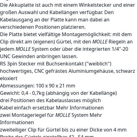
Die Akkuplatte ist auch mit einem Winkelstecker und einer
großen Auswahl und Kabellängen verfügbar. Den
Kabelausgang an der Platte kann man dabei an
verschiedenen Positionen platzieren.
Die Platte bietet vielfältige Montagemöglichkeit: mit dem
Clip direkt am (eigenen) Gürtel, mit den
MOLLE
Riegeln an
jedem
MOLLE
System oder über die integrierten 1/4"-20
UNC Gewinden anbringen lassen.
RS 3pin Stecker mit Buchsenkontakt ("weiblich")
hochwertiges, CNC gefrästes Aluminiumgehäuse, schwarz
eloxiert
Abmessungen: 100 x 90 x 21 mm
Gewicht: 0,4 - 0,7kg (abhängig von der Kabellänge)
drei Positionen des Kabelauslasses möglich
Kabel einfach ersetzbar
Mehr Informationen
zwei Montageriegel für
MOLLE
System
Mehr
Informationen
zweiteiliger Clip für Gürtel bis zu einer Dicke von 4 mm
Breite des Gürtels einstellbar 42 - 54 mm