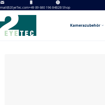
Zum Inhalt springen
mail@2EyeTec.com
+49 89 680 196 84
B2B Shop
Kamerazubehör