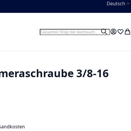
Sprache
Deutsch
Suche
Suche
Mein Kon
Wunsc
Wa
Kameraschraube 3/8-16
sandkosten