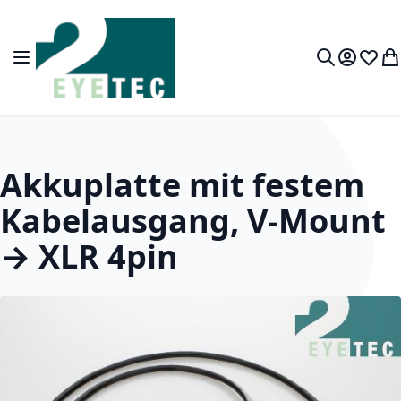
Zum Inhalt springen
Navigation umschalten
Mein Kon
Wunsc
Wa
Suche
Akkuplatte mit festem
Kabelausgang, V-Mount
→ XLR 4pin