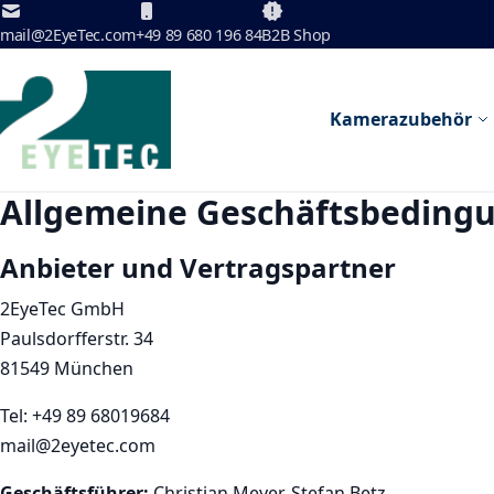
Zum Inhalt springen
mail@2EyeTec.com
+49 89 680 196 84
B2B Shop
Kamerazubehör
Allgemeine Geschäftsbeding
Anbieter und Vertragspartner
2EyeTec GmbH
Paulsdorfferstr. 34
81549 München
Tel: +49 89 68019684
mail@2eyetec.com
Geschäftsführer:
Christian Meyer, Stefan Betz