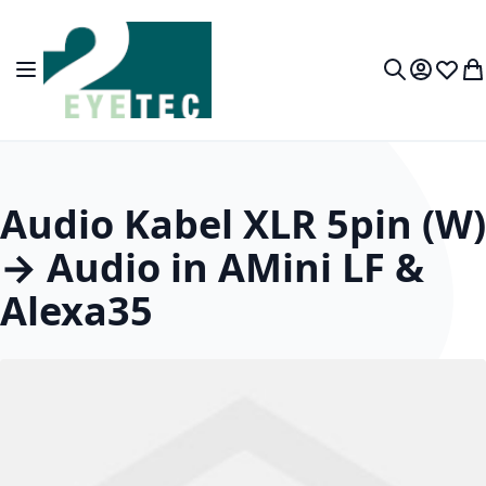
Zum Inhalt springen
Navigation umschalten
Mein Kon
Wunsc
Wa
Suche
Audio Kabel XLR 5pin (W)
→ Audio in AMini LF &
Alexa35