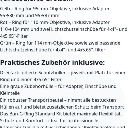
Gelb
– Ring für
95 mm-Objektive
, inklusive
Adapter
95→80 mm
und
95→87 mm
Rot
– Ring für
110 mm-Objektive
, inklusive
Adapter
110→104 mm
und zwei
Lichtschutzeinschübe
für
4x4"
- und
4x5.65"
-Filter
Grün
– Ring für
114 mm-Objektive
sowie zwei passende
Lichtschutzeinschübe
für
4x4"
- und
4x5.65"
-Filter
Praktisches Zubehör inklusive:
Drei farbcodierte Schutzhüllen
– jeweils mit Platz für einen
Ring und einen 4x5.65"-Filter
Eine graue Zubehörhülle
– für Adapter, Einschübe und
Kleinteile
Ein robuster Transportbeutel
– nimmt alle bestückten
Hüllen auf und bietet zusätzlichen Schutz beim Transport
Das
Bun-G-Ring Standard Kit
bietet maximale Flexibilität,
Schutz und Komfort – ideal für professionelle
Kameranutzer, die mit verschiedenen Objektivgrößen und