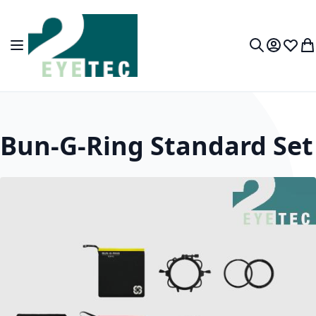
Zum Inhalt springen
Navigation umschalten
Mein Kon
Wunsc
Wa
Suche
Bun-G-Ring Standard Set