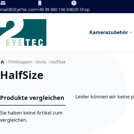
Zum Inhalt springen
mail@2EyeTec.com
+49 89 680 196 84
B2B Shop
Kamerazubehör
Filmklappen
Sticks
HalfSize
HalfSize
Leider können wir keine 
Produkte vergleichen
Sie haben keine Artikel zum
vergleichen.