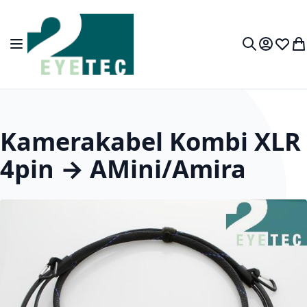
Zum Inhalt springen
Navigation umschalten
Mein Kon
Wunsc
Wa
Suche
Kamerakabel Kombi XLR
4pin → AMini/Amira