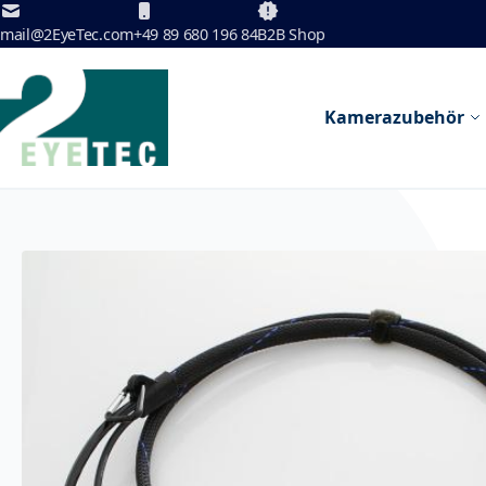
Zum Inhalt springen
mail@2EyeTec.com
+49 89 680 196 84
B2B Shop
Kamerazubehör