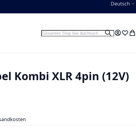
Sprache
Deutsch
Suche
Suche
Mein Kon
Wunsc
Wa
l Kombi XLR 4pin (12V)
sandkosten