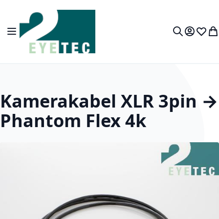
Zum Inhalt springen
Navigation umschalten
Mein Kon
Wunsc
Wa
Suche
Kamerakabel XLR 3pin →
Phantom Flex 4k