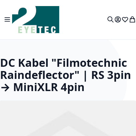
Zum Inhalt springen
Navigation umschalten
Mein Kon
Wunsc
Wa
Suche
DC Kabel "Filmotechnic
Raindeflector" | RS 3pin
→ MiniXLR 4pin