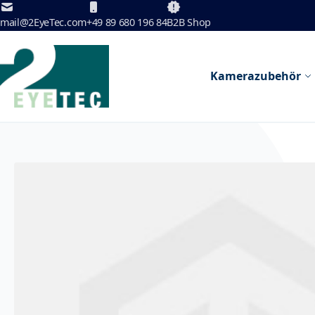
Zum Inhalt springen
mail@2EyeTec.com
+49 89 680 196 84
B2B Shop
Kamerazubehör