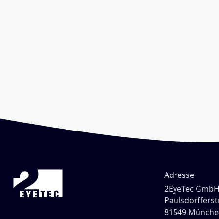
Adresse
2EyeTec Gmb
Paulsdorfferstr
81549 Münche