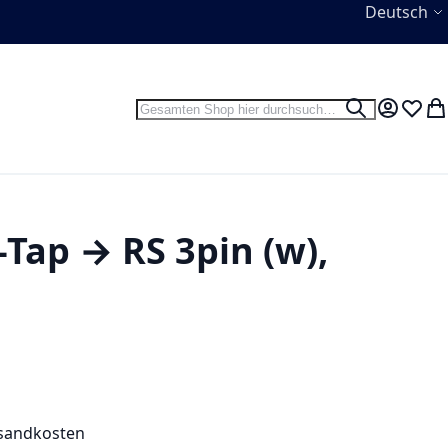
Sprache
Deutsch
Suche
Suche
Mein Kon
Wunsc
Wa
-Tap → RS 3pin (w),
sandkosten