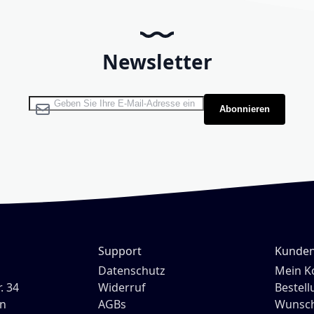
Newsletter
Melden Sie sich für unseren Newsletter an:
Abonnieren
Support
Kunden
H
Datenschutz
Mein K
. 34
Widerruf
Bestel
n
AGBs
Wunsch