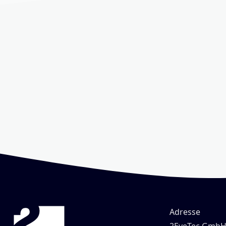
Adresse
2EyeTec Gmb