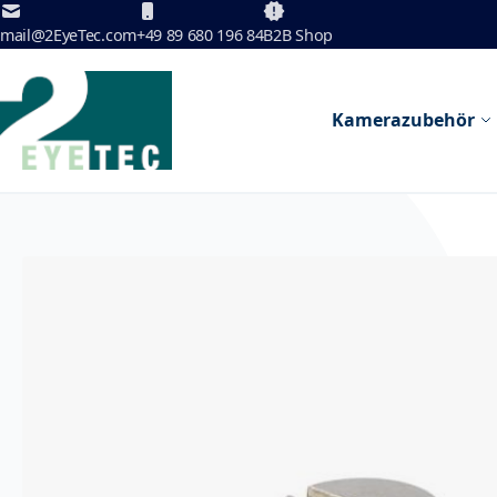
Zum Inhalt springen
mail@2EyeTec.com
+49 89 680 196 84
B2B Shop
Kamerazubehör