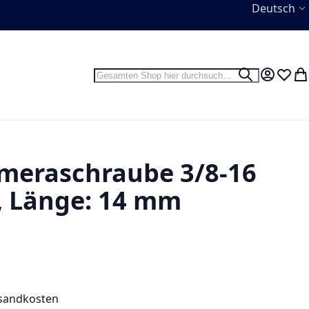
Sprache
Deutsch
Suche
Suche
Mein Kon
Wunsc
Wa
Kameraschraube 3/8-16
, Länge: 14 mm
sandkosten