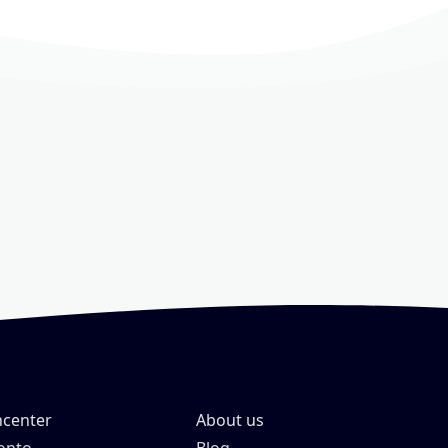
center
About us
onto
Blog