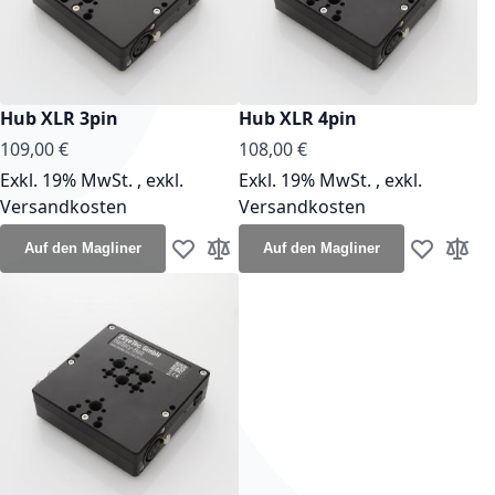
Hub XLR 3pin
Hub XLR 4pin
109,00 €
108,00 €
Exkl. 19% MwSt.
,
exkl.
Exkl. 19% MwSt.
,
exkl.
Versandkosten
Versandkosten
Auf den Magliner
Auf den Magliner
Zur Wunschliste hinzufügen
Zur Vergleichsliste hinzufügen
Zur Wunsch
Zur Ve