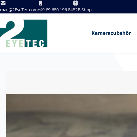
Zum Inhalt springen
mail@2EyeTec.com
+49 89 680 196 84
B2B Shop
Kamerazubehör