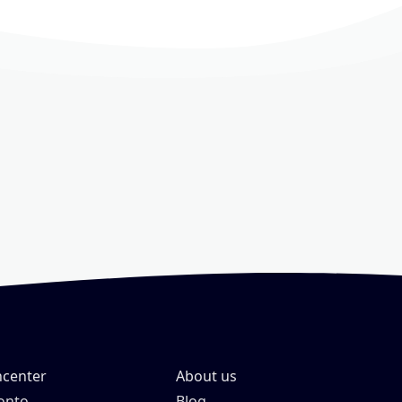
center
About us
onto
Blog