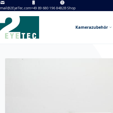
Zum Inhalt springen
mail@2EyeTec.com
+49 89 680 196 84
B2B Shop
Kamerazubehör