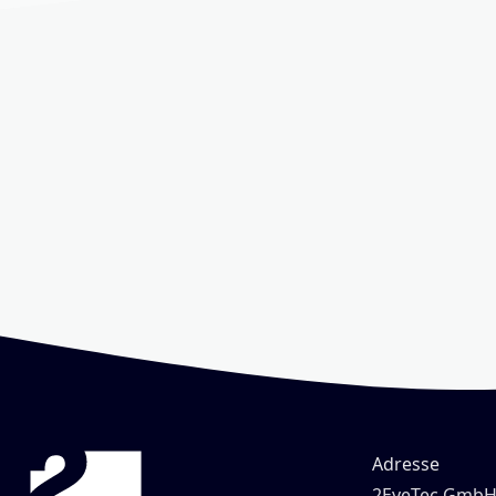
Adresse
2EyeTec Gmb