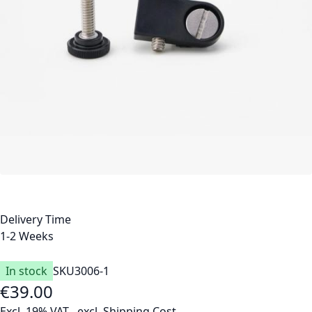
Delivery Time
1-2 Weeks
In stock
SKU
3006-1
€39.00
Excl. 19% VAT
,
excl.
Shipping Cost