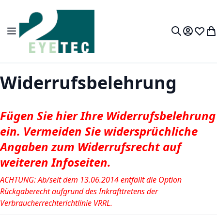
Skip to Content
Toggle Nav
My Accou
Wish L
My
Search
Widerrufsbelehrung
Fügen Sie hier Ihre Widerrufsbelehrung
ein. Vermeiden Sie widersprüchliche
Angaben zum Widerrufsrecht auf
weiteren Infoseiten.
ACHTUNG: Ab/seit dem 13.06.2014 entfällt die Option
Rückgaberecht aufgrund des Inkrafttretens der
Verbraucherrechterichtlinie VRRL.