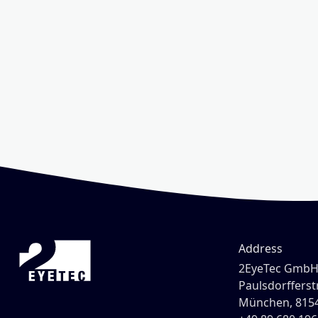
Address
2EyeTec Gmb
Paulsdorfferstr
München, 815