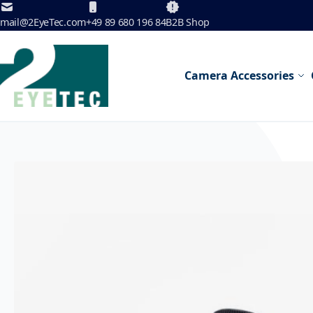
Skip to Content
mail@2EyeTec.com
+49 89 680 196 84
B2B Shop
Camera Accessories