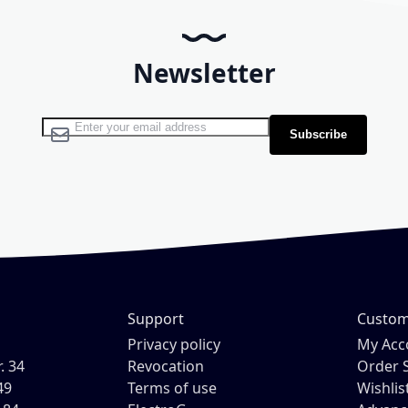
Newsletter
Sign Up for Our Newsletter:
Subscribe
Support
Custom
H
Privacy policy
My Acc
. 34
Revocation
Order 
49
Terms of use
Wishlis