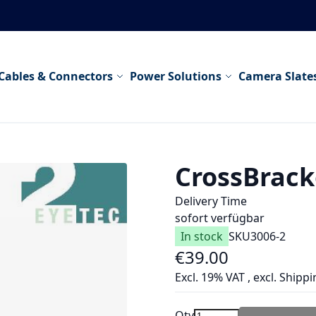
Cables & Connectors
Power Solutions
Camera Slate
CrossBrack
Delivery Time
sofort verfügbar
In stock
SKU
3006-2
€39.00
Excl. 19% VAT
,
excl.
Shippi
Qty