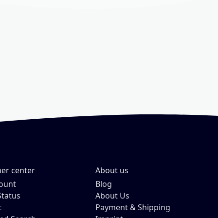
er center
About us
ount
Blog
Status
About Us
t
Payment & Shipping